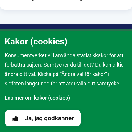
Om webbtjänsten
Kakor (cookies)
Här kan du anmäla om du upptäcker att ett företag gör fel eller
Konsumentverket vill använda statistikkakor för att
om du ser en risk med en vara eller tjänst. Din information hjälper
oss på Konsumentverket i vårt arbete. Tack för att du hjälper oss
förbättra sajten. Samtycker du till det? Du kan alltid
att granska företag och skydda konsumenter.
ändra ditt val. Klicka på “Ändra val för kakor” i
Om att anmäla till Konsumentverket
sidfoten längst ned för att återkalla ditt samtycke.
Läs mer om kakor (cookies)
Kakor
Ändra val av kakor
Ja, jag godkänner
Om våra webbtjänster
Behandling av personuppgifter