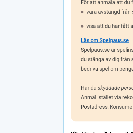
För att anmäla att du
vara avstängd från s
visa att du har fåt
Läs om Spelpaus.se
Spelpaus.se är spelins
du stänga av dig från 
bedriva spel om pengar
Har du 
skyddade perso
Anmäl istället via re
Postadress: Konsumen