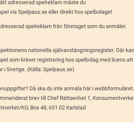
 fått adresserad spelreklam måste du
pel via Spelpaus.se eller direkt hos spelbolaget
t adresserad spelreklam från företaget som du anmäler.
pektionens nationella självavstängningsregister. Där kan
spel som kräver registrering hos spelbolag med licens att 
 i Sverige. (Källa: Spelpaus.se)

nuppgifter
? Då ska du inte anmäla här i webbformuläret.
kommenderat brev till Chef Rättsenhet 1, Konsumentverket
tverket/KO, Box 48, 651 02 Karlstad