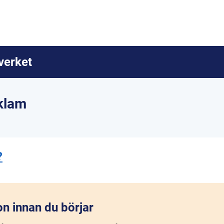
verket
klam
?
on innan du börjar