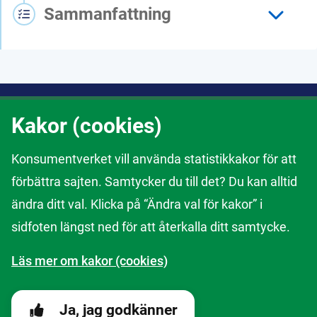
Sammanfattning
Om webbtjänsten
Kakor (cookies)
Här kan du anmäla om du upptäcker att ett företag gör fel eller
Konsumentverket vill använda statistikkakor för att
om du ser en risk med en vara eller tjänst. Din information hjälper
oss på Konsumentverket i vårt arbete. Tack för att du hjälper oss
förbättra sajten. Samtycker du till det? Du kan alltid
att granska företag och skydda konsumenter.
ändra ditt val. Klicka på “Ändra val för kakor” i
Om att anmäla till Konsumentverket
sidfoten längst ned för att återkalla ditt samtycke.
Läs mer om kakor (cookies)
Kakor
Ändra val av kakor
Ja, jag godkänner